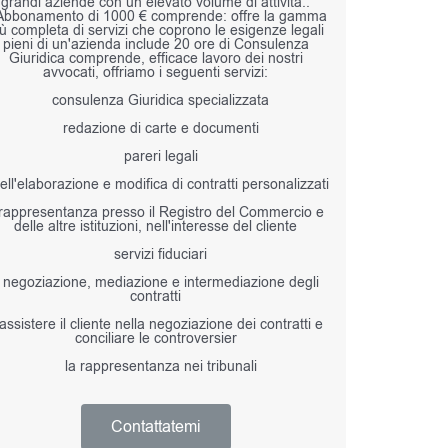
grandi aziende con un elevato volume di attività..
Abbonamento di 1000 € comprende: offre la gamma
iù completa di servizi che coprono le esigenze legali
pieni di un'azienda include 20 ore di Consulenza
Giuridica comprende, efficace lavoro dei nostri
avvocati, offriamo i seguenti servizi:
consulenza Giuridica specializzata
redazione di carte e documenti
pareri legali
ell'elaborazione e modifica di contratti personalizzati
rappresentanza presso il Registro del Commercio e
delle altre istituzioni, nell'interesse del cliente
servizi fiduciari
negoziazione, mediazione e intermediazione degli
contratti
assistere il cliente nella negoziazione dei contratti e
conciliare le controversier
la rappresentanza nei tribunali
Contattatemi