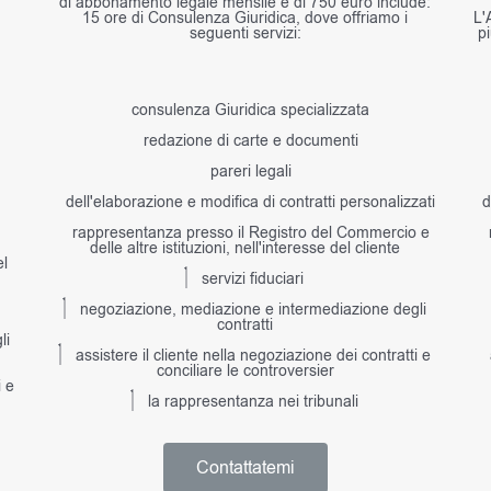
di abbonamento legale mensile è di 750 euro include:
15 ore di Consulenza Giuridica, dove offriamo i
L'
seguenti servizi:
p
consulenza Giuridica specializzata
redazione di carte e documenti
pareri legali
dell'elaborazione e modifica di contratti personalizzati
d
rappresentanza presso il Registro del Commercio e
delle altre istituzioni, nell'interesse del cliente
el
servizi fiduciari
negoziazione, mediazione e intermediazione degli
contratti
li
assistere il cliente nella negoziazione dei contratti e
conciliare le controversier
i e
la rappresentanza nei tribunali
Contattatemi