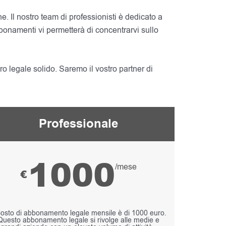
ne. Il nostro team di professionisti è dedicato a
abbonamenti vi permetterà di concentrarvi sullo
o legale solido. Saremo il vostro partner di
Professionale
1000
/mese
€
osto di abbonamento legale mensile è di 1000 euro.
Questo abbonamento legale si rivolge alle medie e