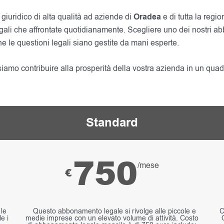
giuridico di alta qualità ad aziende di
Oradea
e di tutta la regio
e legali che affrontate quotidianamente. Scegliere uno dei nostri 
che le questioni legali siano gestite da mani esperte.
amo contribuire alla prosperità della vostra azienda in un quadr
Standard
750
/mese
€
 le
Questo abbonamento legale si rivolge alle piccole e
C
e i
medie imprese con un elevato volume di attività. Costo