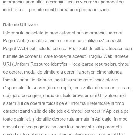
intermediul unor altor informații – inclusiv numărul personal de
identificare – permite identificarea unei persoane fizice.
Date de Utilizare
Informațiile colectate în mod automat prin intermediul acestei
Pagini Web (sau ale serviciilor terților care utilizează această
Pagină Web) pot include: adresa IP utilizată de către Utilizator, sau
numele de domeniu, care folosește această Pagină Web, adrese
URI (Uniform Resource Identifier – localizarea resurselor), timpul
de cerere, modul de trimitere a cererii la server, dimensiunea
fișierului primit în răspuns, codul numeric care indică starea
răspunsului de server (de exemplu, un rezultat de succes, eroare,
etc), țara de origine, caracteristicile browser-ului Utilizatorului și
sistemului de operare folosit de el, informații referitoare la timp
caracterizând vizita de site (de ex. timpul petrecut în Aplicația pe
toate paginile), și detaliile despre ruta urmată în Aplicație, în mod
special ordinea paginilor pe care le-a accesat și alți parametri
privind sistemul de operare al dispozitivului și / sau mediul IT al