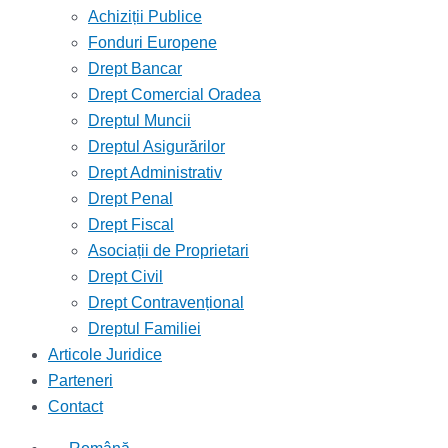
Achiziții Publice
Fonduri Europene
Drept Bancar
Drept Comercial Oradea
Dreptul Muncii
Dreptul Asigurărilor
Drept Administrativ
Drept Penal
Drept Fiscal
Asociații de Proprietari
Drept Civil
Drept Contravențional
Dreptul Familiei
Articole Juridice
Parteneri
Contact