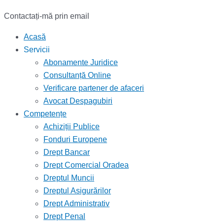
Contactați-mă prin email
Acasă
Servicii
Abonamente Juridice
Consultanță Online
Verificare partener de afaceri
Avocat Despagubiri
Competențe
Achiziții Publice
Fonduri Europene
Drept Bancar
Drept Comercial Oradea
Dreptul Muncii
Dreptul Asigurărilor
Drept Administrativ
Drept Penal