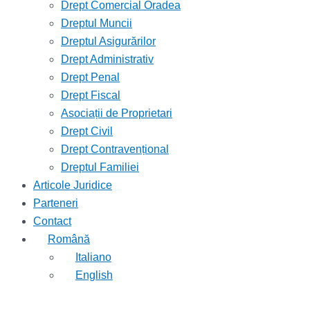
Drept Comercial Oradea
Dreptul Muncii
Dreptul Asigurărilor
Drept Administrativ
Drept Penal
Drept Fiscal
Asociații de Proprietari
Drept Civil
Drept Contravențional
Dreptul Familiei
Articole Juridice
Parteneri
Contact
Română
Italiano
English