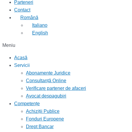
Parteneri
Contact
Română
Italiano
English
Meniu
Acasă
Servicii
Abonamente Juridice
Consultanță Online
Verificare partener de afaceri
Avocat despagubiri
Competențe
Achiziții Publice
Fonduri Europene
Drept Bancar