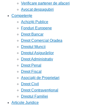
Verificare partener de afaceri
Avocat despagubiri
Competențe
Achiziții Publice
Fonduri Europene
Drept Bancar
Drept Comercial Oradea
Dreptul Muncii
Dreptul Asigurărilor
Drept Administrativ
Drept Penal
Drept Fiscal
Asociații de Proprietari
Drept Civil
Drept Contravențional
Dreptul Familiei
Articole Juridice