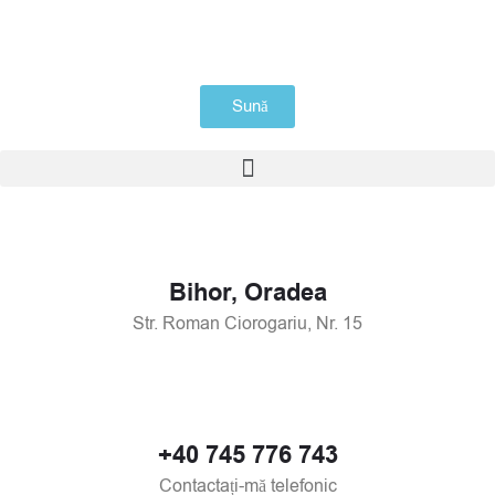
Skip
to
content
Sună
Meniu
Bihor, Oradea
Str. Roman Ciorogariu, Nr. 15
+40 745 776 743
Contactați-mă telefonic