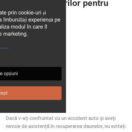
Dreptul Asigurărilor pentru
accident auto
ate prin cookie-uri și
 a îmbunătăți experiența pe
aliza modul în care îl
de marketing.
e opțiuni
ept
Dacă v-ați confruntat cu un accident auto și aveți
nevoie de asistență în recuperarea daunelor, nu ezitați