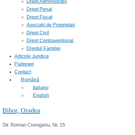
Drept Administrativ
Drept Penal
Drept Fiscal
Asociații de Proprietari
Drept Civil
Drept Contravențional
Dreptul Familiei
Articole Juridice
Parteneri
Contact
Română
Italiano
English
Bihor, Oradea
Str. Roman Ciorogariu, Nr. 15