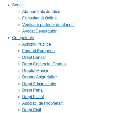
Servicii
Abonamente Juridice
Consultanță Online
Verificare partener de afaceri
Avocat Despagubiri
Competențe
Achiziții Publice
Fonduri Europene
Drept Bancar
Drept Comercial Oradea
Dreptul Muncii
Dreptul Asigurărilor
Drept Administrativ
Drept Penal
Drept Fiscal
Asociații de Proprietari
Drept Civil