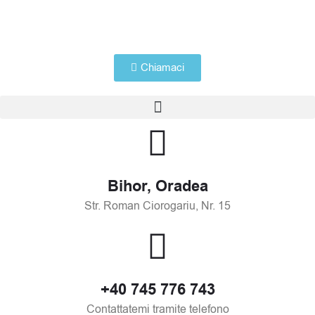
Vai
al
contenuto
Chiamaci
Menu
Bihor, Oradea
Str. Roman Ciorogariu, Nr. 15
+40 745 776 743
Contattatemi tramite telefono