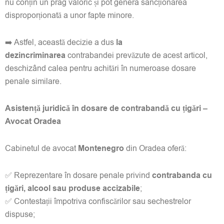
nu conțin un prag valoric și pot genera sancționarea
disproporționată a unor fapte minore.
➡️ Astfel, această decizie a dus
la
dezincriminarea
contrabandei prevăzute de acest articol,
deschizând calea pentru achitări în numeroase dosare
penale similare.
Asistență juridică în dosare de contrabandă cu țigări –
Avocat Oradea
Cabinetul de avocat
Montenegro
din Oradea oferă:
✅ Reprezentare în dosare penale privind
contrabanda cu
țigări, alcool sau produse accizabile
;
✅ Contestații împotriva confiscărilor sau sechestrelor
dispuse;