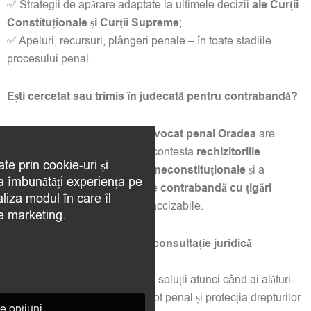
✅ Strategii de apărare adaptate la ultimele decizii
ale Curții
Constituționale și Curții Supreme
;
✅ Apeluri, recursuri, plângeri penale – în toate stadiile
procesului penal.
Ești cercetat sau trimis în judecată pentru contrabandă?
📍 Cabinetul
Montenegro – Avocat penal Oradea
are
experiența necesară pentru a contesta
rechizitoriile
ate prin cookie-uri și
nelegale
, a combate
probele neconstituționale
și a
 a îmbunătăți experiența pe
obține
achitarea
în cazurile de
contrabandă cu țigări
aliza modul în care îl
netimbrate
sau alte produse accizabile.
de marketing.
📞
Contactează-ne pentru o consultație juridică
specializată.
🔍 Cazurile de contrabandă au soluții atunci când ai alături
un avocat cu experiență în drept penal și protecția drepturilor
e opțiuni