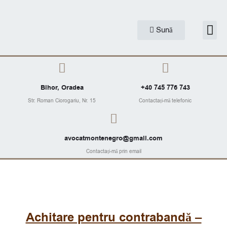
Skip
to
Me
Sună
Articole J
content
Bihor, Oradea
+40 745 776 743
Str. Roman Ciorogariu, Nr. 15
Contactați-mă telefonic
avocatmontenegro@gmail.com
Contactați-mă prin email
Achitare pentru contrabandă –