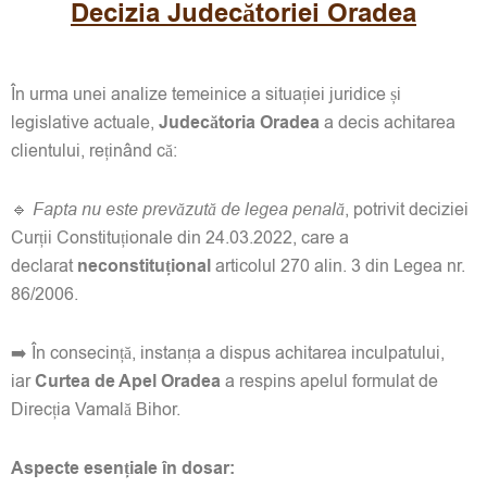
Decizia Judecătoriei Oradea
În urma unei analize temeinice a situației juridice și
legislative actuale,
Judecătoria Oradea
a decis achitarea
clientului, reținând că:
🔹
Fapta nu este prevăzută de legea penală
, potrivit deciziei
Curții Constituționale din 24.03.2022, care a
declarat
neconstituțional
articolul 270 alin. 3 din Legea nr.
86/2006.
➡️ În consecință, instanța a dispus achitarea inculpatului,
iar
Curtea de Apel Oradea
a respins apelul formulat de
Direcția Vamală Bihor.
Aspecte esențiale în dosar: