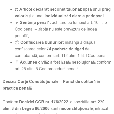
⚖️
Articol declarat neconstituțional:
lipsa unui
prag
valoric
și a unei
individualizări clare a pedepsei
;
🔸
Sentința penală:
achitare pe temeiul art. 16 lit. b
Cod penal – „fapta nu este prevăzută de legea
penală”;
📦
Confiscarea bunurilor:
instanța a dispus
confiscarea celor
74 pachete de țigări
de
contrabandă, conform art. 112 alin. 1 lit. f Cod penal;
🧾
Acțiunea civilă:
a fost lăsată nesoluționată conform
art. 25 alin. 5 Cod procedură penală.
Decizia Curții Constituționale – Punct de cotitură în
practica penală
Conform
Deciziei CCR nr. 176/2022
, dispozițiile
art. 270
alin. 3 din Legea 86/2006
sunt
neconstituționale
, întrucât