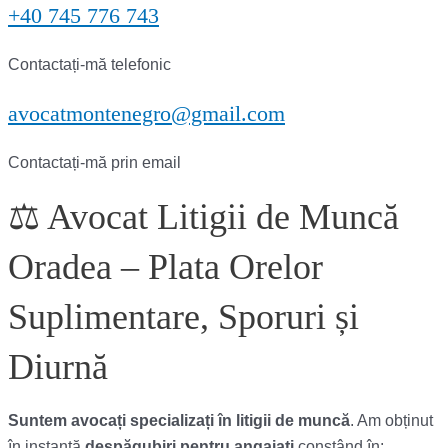
+40 745 776 743
Contactați-mă telefonic
avocatmontenegro@gmail.com
Contactați-mă prin email
⚖️ Avocat Litigii de Muncă
Oradea – Plata Orelor
Suplimentare, Sporuri și
Diurnă
Suntem avocați specializați în litigii de muncă
. Am obținut
în instanță
despăgubiri pentru angajați
constând în: