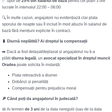
✅ Spor de
25% din salariul de bază
pentru cel puțin 3 ore
lucrate în intervalul 22:00 – 06:00
🔍 În multe cazuri, angajatorii nu evidențiază clar plata
sporului de noapte sau îl includ în mod abuziv în salariul de
bază fără mențiuni explicite în contract.
🧳 Diurnă neplătită? Ai dreptul la compensații
➡️ Dacă ai fost detașat/deplasat și angajatorul nu ți-a
plătit
diurna legală
, un
avocat specializat în dreptul muncii
Oradea
poate solicita în instanță:
Plata retroactivă a diurnei
Dobânzi și penalități
Compensații pentru prejudiciu moral
🔎 Când poți da angajatorul în judecată?
📅 Ai termen
de 3 ani
de la data neregulii (sau de la data