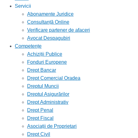
Servicii
Abonamente Juridice
Consultanță Online
Verificare partener de afaceri
Avocat Despagubiri
Competențe
Achiziții Publice
Fonduri Europene
Drept Bancar
Drept Comercial Oradea
Dreptul Muncii
Dreptul Asigurărilor
Drept Administrativ
Drept Penal
Drept Fiscal
Asociații de Proprietari
Drept Civil