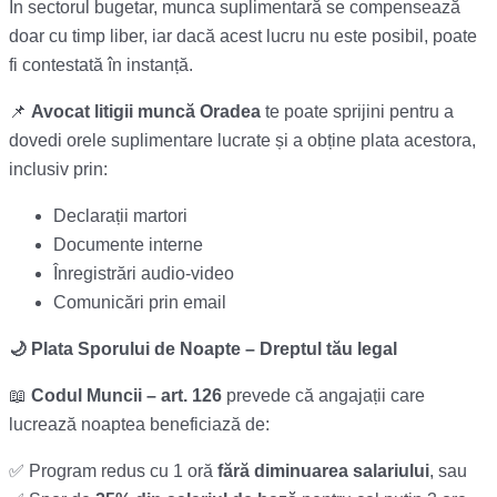
În sectorul bugetar, munca suplimentară se compensează
doar cu timp liber, iar dacă acest lucru nu este posibil, poate
fi contestată în instanță.
📌
Avocat litigii muncă Oradea
te poate sprijini pentru a
dovedi orele suplimentare lucrate și a obține plata acestora,
inclusiv prin:
Declarații martori
Documente interne
Înregistrări audio-video
Comunicări prin email
🌙 Plata Sporului de Noapte – Dreptul tău legal
📖
Codul Muncii – art. 126
prevede că angajații care
lucrează noaptea beneficiază de:
✅ Program redus cu 1 oră
fără diminuarea salariului
, sau