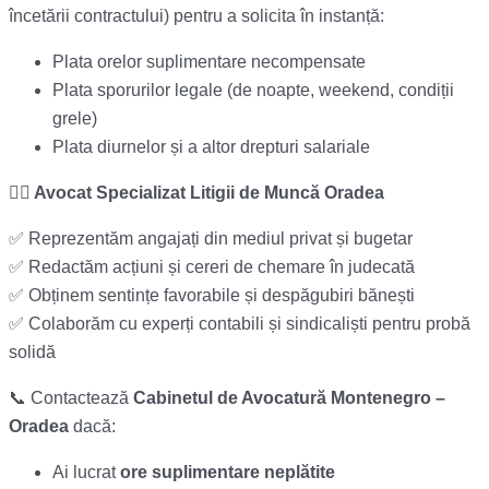
încetării contractului) pentru a solicita în instanță:
Plata orelor suplimentare necompensate
Plata sporurilor legale (de noapte, weekend, condiții
grele)
Plata diurnelor și a altor drepturi salariale
👨‍⚖️ Avocat Specializat Litigii de Muncă Oradea
✅ Reprezentăm angajați din mediul privat și bugetar
✅ Redactăm acțiuni și cereri de chemare în judecată
✅ Obținem sentințe favorabile și despăgubiri bănești
✅ Colaborăm cu experți contabili și sindicaliști pentru probă
solidă
📞 Contactează
Cabinetul de Avocatură Montenegro –
Oradea
dacă:
Ai lucrat
ore suplimentare neplătite