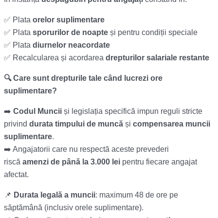
✅ Plata
orelor suplimentare
✅ Plata
sporurilor de noapte
și pentru condiții speciale
✅ Plata
diurnelor neacordate
✅ Recalcularea și acordarea
drepturilor salariale restante
🔍 Care sunt drepturile tale când lucrezi ore
suplimentare?
➡️
Codul Muncii
și legislația specifică impun reguli stricte
privind
durata timpului de muncă
și
compensarea muncii
suplimentare
.
➡️ Angajatorii care nu respectă aceste prevederi
riscă
amenzi de până la 3.000 lei
pentru fiecare angajat
afectat.
📌
Durata legală a muncii
: maximum 48 de ore pe
săptămână (inclusiv orele suplimentare).