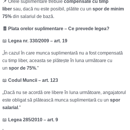
📌 Orele suplimentare trebuie
compensate cu timp
liber
sau, dacă nu este posibil, plătite cu un
spor de minim
75%
din salariul de bază.
🧾 Plata orelor suplimentare – Ce prevede legea?
📖
Legea nr. 330/2009 – art. 19
„În cazul în care munca suplimentară nu a fost compensată
cu timp liber, aceasta se plătește în luna următoare cu
un
spor de 75%
.”
📖
Codul Muncii – art. 123
„Dacă nu se acordă ore libere în luna următoare, angajatorul
este obligat să plătească munca suplimentară cu un
spor
salarial
.”
📖
Legea 285/2010 – art. 9