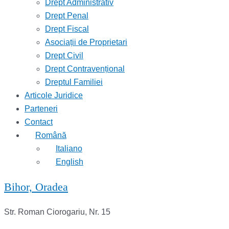
Drept Administrativ
Drept Penal
Drept Fiscal
Asociații de Proprietari
Drept Civil
Drept Contravențional
Dreptul Familiei
Articole Juridice
Parteneri
Contact
Română
Italiano
English
Bihor, Oradea
Str. Roman Ciorogariu, Nr. 15