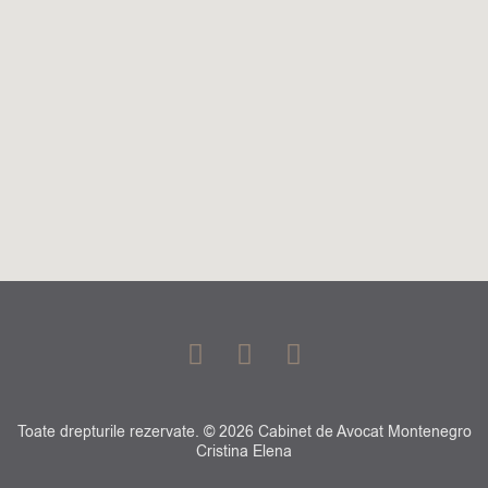
F
G
L
a
o
i
c
o
n
e
g
k
Toate drepturile rezervate. © 2026 Cabinet de Avocat Montenegro
b
l
e
Cristina Elena
o
e
d