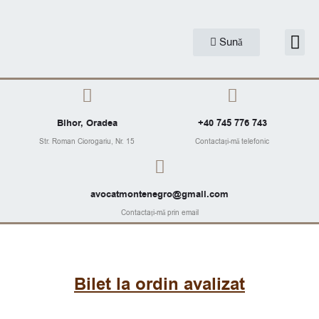
Skip
to
Me
Sună
Articole J
content
Bihor, Oradea
+40 745 776 743
Str. Roman Ciorogariu, Nr. 15
Contactați-mă telefonic
avocatmontenegro@gmail.com
Contactați-mă prin email
Bilet la ordin avalizat