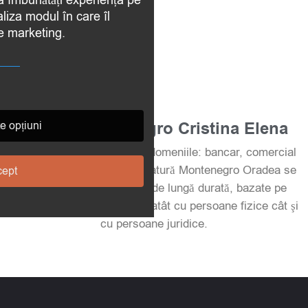
 a îmbunătăți experiența pe
aliza modul în care îl
de marketing.
Avocat Montenegro Cristina Elena
e opțiuni
Peste 14 ani experiență în domeniile: bancar, comercial
și penal. Cabinetul de Avocatură Montenegro Oradea se
ept
remarcă prin colaborările de lungă durată, bazate pe
încredere şi profesionalism atât cu persoane fizice cât şi
cu persoane juridice.