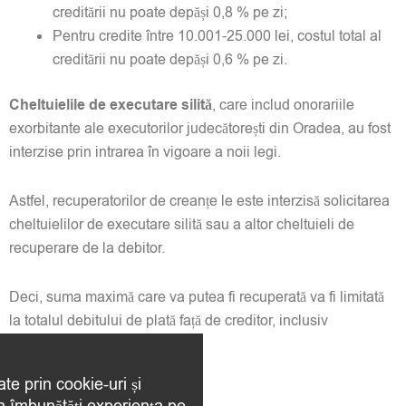
creditării nu poate depăși 0,8 % pe zi;
Pentru credite între 10.001-25.000 lei, costul total al
creditării nu poate depăși 0,6 % pe zi.
Cheltuielile de executare silită
, care includ onorariile
exorbitante ale executorilor judecătorești din Oradea, au fost
interzise prin intrarea în vigoare a noii legi.
Astfel, recuperatorilor de creanțe le este interzisă solicitarea
cheltuielilor de executare silită sau a altor cheltuieli de
recuperare de la debitor.
Deci, suma maximă care va putea fi recuperată va fi limitată
la totalul debitului de plată față de creditor, inclusiv
penalitățile de întârziere.
ate prin cookie-uri și