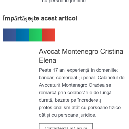
cu persoane juridice.
Împărtășește acest articol
S
S
S
S
h
h
h
h
a
a
a
a
Avocat Montenegro Cristina
r
r
r
r
Elena
e
e
e
e
Peste 17 ani experiență în domeniile:
o
o
o
o
bancar, comercial și penal. Cabinetul de
n
n
n
n
Avocatură Montenegro Oradea se
f
l
w
e
remarcă prin colaborările de lungă
a
i
h
m
durată, bazate pe încredere şi
c
n
a
a
profesionalism atât cu persoane fizice
e
k
t
i
cât şi cu persoane juridice.
b
e
s
l
o
d
a
Contactează-mă acum