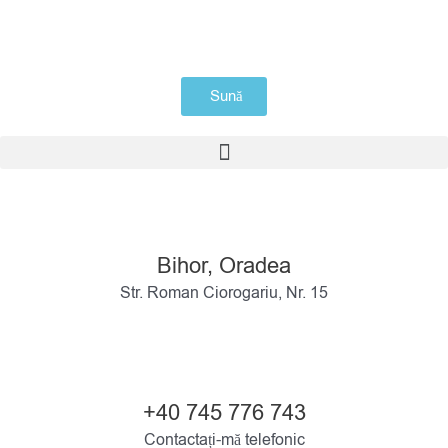
Skip
to
content
Sună
Meniu
Bihor, Oradea
Str. Roman Ciorogariu, Nr. 15
+40 745 776 743
Contactați-mă telefonic