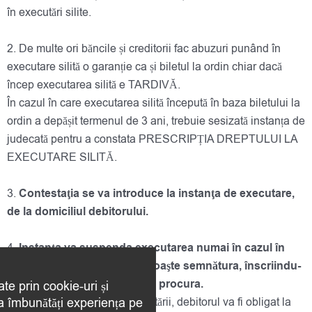
în executări silite.
2. De multe ori băncile și creditorii fac abuzuri punând în
executare silită o garanție ca și biletul la ordin chiar dacă
încep executarea silită e TARDIVĂ.
În cazul în care executarea silită începută în baza biletului la
ordin a depășit termenul de 3 ani, trebuie sesizată instanța de
judecată pentru a constata PRESCRIPȚIA DREPTULUI LA
EXECUTARE SILITĂ.
3.
Contestaţia se va introduce la instanţa de executare,
de la domiciliul debitorului.
4.
Instanţa va suspenda executarea numai în cazul în
care contestatorul nu recunoaşte semnătura, înscriindu-
se în fals, sau nu recunoaşte procura.
ate prin cookie-uri și
 a îmbunătăți experiența pe
În caz de suspendare a executării, debitorul va fi obligat la