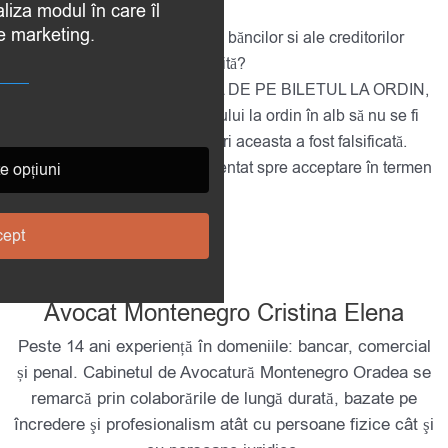
aliza modul în care îl
plata unei cauțiuni.
de marketing.
Cum puteti scăpa de abuzurile băncilor si ale creditorilor
care au început executarea silită?
a) VERIFICAȚI SEMNĂTURA DE PE BILETUL LA ORDIN,
este probabil la emiterea biletului la ordin în alb să nu se fi
pusă semnătura pe acel bilet ori aceasta a fost falsificată.
b) Biletul la ordin trebuie prezentat spre acceptare în termen
e opțiuni
de 1 AN de la data emiterii.
ept
Avocat Montenegro Cristina Elena
Peste 14 ani experiență în domeniile: bancar, comercial
și penal. Cabinetul de Avocatură Montenegro Oradea se
remarcă prin colaborările de lungă durată, bazate pe
încredere şi profesionalism atât cu persoane fizice cât şi