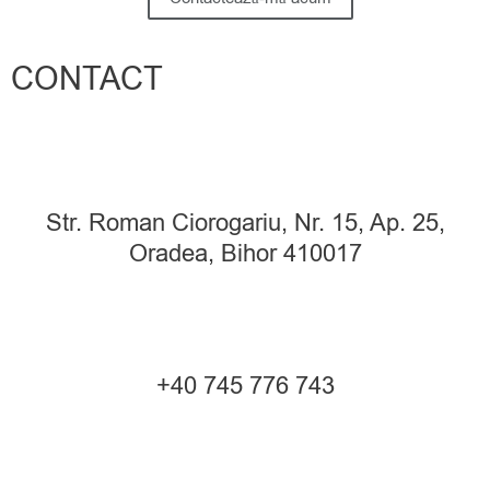
o
i
p
k
n
p
CONTACT
Str. Roman Ciorogariu, Nr. 15, Ap. 25,
Oradea, Bihor 410017
+40 745 776 743