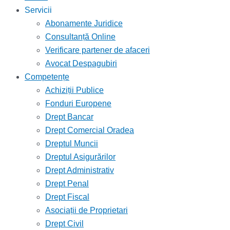
Servicii
Abonamente Juridice
Consultanță Online
Verificare partener de afaceri
Avocat Despagubiri
Competențe
Achiziții Publice
Fonduri Europene
Drept Bancar
Drept Comercial Oradea
Dreptul Muncii
Dreptul Asigurărilor
Drept Administrativ
Drept Penal
Drept Fiscal
Asociații de Proprietari
Drept Civil