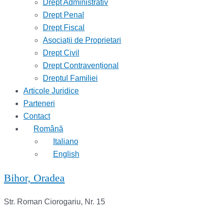
Drept Administrativ
Drept Penal
Drept Fiscal
Asociații de Proprietari
Drept Civil
Drept Contravențional
Dreptul Familiei
Articole Juridice
Parteneri
Contact
Română
Italiano
English
Bihor, Oradea
Str. Roman Ciorogariu, Nr. 15