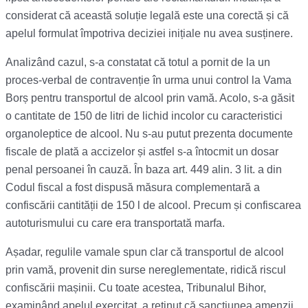
considerat că această soluție legală este una corectă și că
apelul formulat împotriva deciziei inițiale nu avea susținere.
Analizând cazul, s-a constatat că totul a pornit de la un
proces-verbal de contravenție în urma unui control la Vama
Borș pentru transportul de alcool prin vamă. Acolo, s-a găsit
o cantitate de 150 de litri de lichid incolor cu caracteristici
organoleptice de alcool. Nu s-au putut prezenta documente
fiscale de plată a accizelor și astfel s-a întocmit un dosar
penal persoanei în cauză. În baza art. 449 alin. 3 lit. a din
Codul fiscal a fost dispusă măsura complementară a
confiscării cantității de 150 l de alcool. Precum și confiscarea
autoturismului cu care era transportată marfa.
Așadar, regulile vamale spun clar că transportul de alcool
prin vamă, provenit din surse nereglementate, ridică riscul
confiscării mașinii. Cu toate acestea, Tribunalul Bihor,
examinând apelul exercitat, a reținut că sancțiunea amenzii