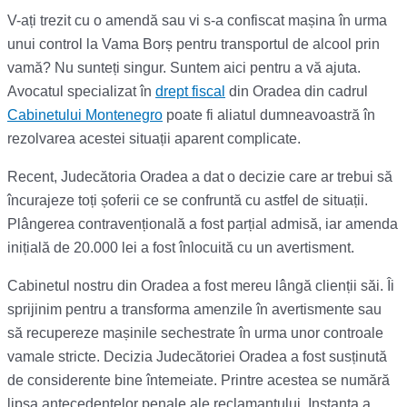
V-ați trezit cu o amendă sau vi s-a confiscat mașina în urma
unui control la Vama Borș pentru transportul de alcool prin
vamă? Nu sunteți singur. Suntem aici pentru a vă ajuta.
Avocatul specializat în
drept fiscal
din Oradea din cadrul
Cabinetului Montenegro
poate fi aliatul dumneavoastră în
rezolvarea acestei situații aparent complicate.
Recent, Judecătoria Oradea a dat o decizie care ar trebui să
încurajeze toți șoferii ce se confruntă cu astfel de situații.
Plângerea contravențională a fost parțial admisă, iar amenda
inițială de 20.000 lei a fost înlocuită cu un avertisment.
Cabinetul nostru din Oradea a fost mereu lângă clienții săi. Îi
sprijinim pentru a transforma amenzile în avertismente sau
să recupereze mașinile sechestrate în urma unor controale
vamale stricte. Decizia Judecătoriei Oradea a fost susținută
de considerente bine întemeiate. Printre acestea se numără
lipsa antecedentelor penale ale reclamantului. Instanța a