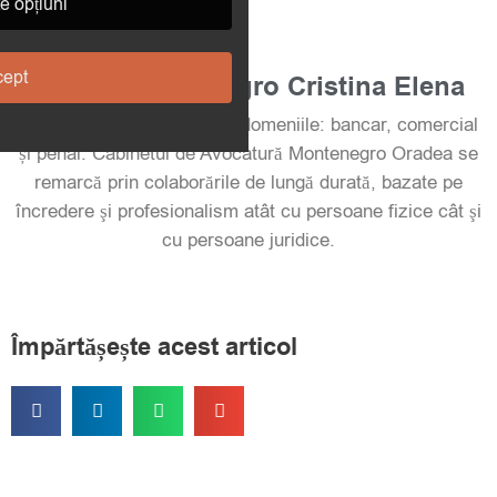
e opțiuni
ept
Avocat Montenegro Cristina Elena
Peste 14 ani experiență în domeniile: bancar, comercial
și penal. Cabinetul de Avocatură Montenegro Oradea se
remarcă prin colaborările de lungă durată, bazate pe
încredere şi profesionalism atât cu persoane fizice cât şi
cu persoane juridice.
Împărtășește acest articol
S
S
S
S
h
h
h
h
a
a
a
a
r
r
r
r