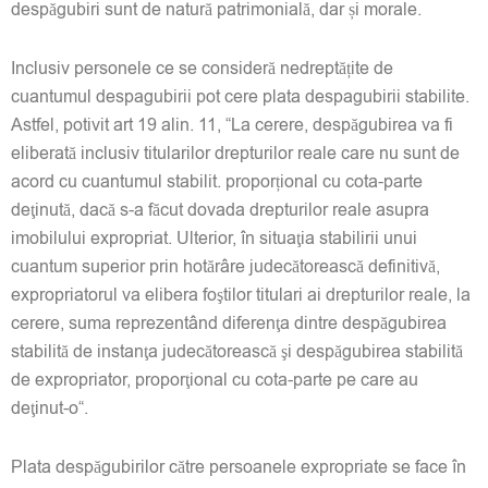
despăgubiri sunt de natură patrimonială, dar și morale.
Inclusiv personele ce se consideră nedreptățite de
cuantumul despagubirii pot cere plata despagubirii stabilite.
Astfel, potivit art 19 alin. 11, “La cerere, despăgubirea va fi
eliberată inclusiv titularilor drepturilor reale care nu sunt de
acord cu cuantumul stabilit. proporțional cu cota-parte
deţinută, dacă s-a făcut dovada drepturilor reale asupra
imobilului expropriat. Ulterior, în situaţia stabilirii unui
cuantum superior prin hotărâre judecătorească definitivă,
expropriatorul va elibera foştilor titulari ai drepturilor reale, la
cerere, suma reprezentând diferenţa dintre despăgubirea
stabilită de instanţa judecătorească şi despăgubirea stabilită
de expropriator, proporţional cu cota-parte pe care au
deţinut-o“.
Plata despăgubirilor către persoanele expropriate se face în