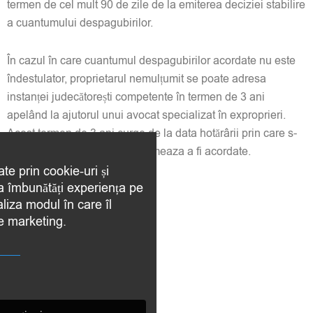
termen de cel mult 90 de zile de la emiterea deciziei stabilire
a cuantumului despagubirilor.
În cazul în care cuantumul despagubirilor acordate nu este
îndestulator, proprietarul nemulțumit se poate adresa
instanței judecătorești competente în termen de 3 ani
apelând la ajutorul unui avocat specializat în exproprieri.
Acest termen de 3 ani curge de la data hotărârii prin care s-
au stabilit despăgubirile ce urmeaza a fi acordate.
ate prin cookie-uri și
 a îmbunătăți experiența pe
aliza modul în care îl
de marketing.