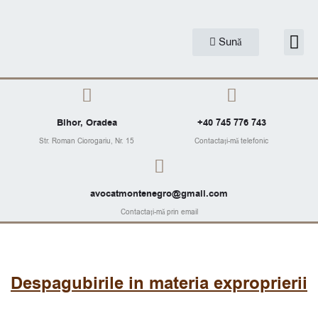
Skip
to
Me
Sună
Articole J
content
Bihor, Oradea
+40 745 776 743
Str. Roman Ciorogariu, Nr. 15
Contactați-mă telefonic
avocatmontenegro@gmail.com
Contactați-mă prin email
Despagubirile in materia exproprierii