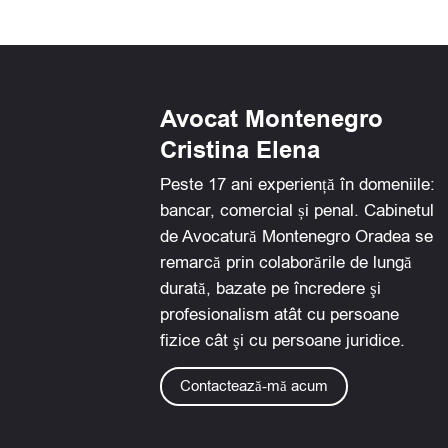
e
e
e
e
o
o
o
o
n
n
n
n
f
l
w
e
Avocat Montenegro
a
i
h
m
Cristina Elena
c
n
a
a
e
k
t
i
Peste 17 ani experiență în domeniile:
b
e
s
l
bancar, comercial și penal. Cabinetul
o
d
a
de Avocatură Montenegro Oradea se
o
i
p
remarcă prin colaborările de lungă
k
n
p
durată, bazate pe încredere şi
profesionalism atât cu persoane
fizice cât şi cu persoane juridice.
Contactează-mă acum