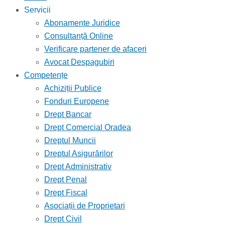
Servicii
Abonamente Juridice
Consultanță Online
Verificare partener de afaceri
Avocat Despagubiri
Competențe
Achiziții Publice
Fonduri Europene
Drept Bancar
Drept Comercial Oradea
Dreptul Muncii
Dreptul Asigurărilor
Drept Administrativ
Drept Penal
Drept Fiscal
Asociații de Proprietari
Drept Civil