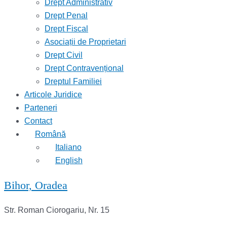
Drept Administrativ
Drept Penal
Drept Fiscal
Asociații de Proprietari
Drept Civil
Drept Contravențional
Dreptul Familiei
Articole Juridice
Parteneri
Contact
Română
Italiano
English
Bihor, Oradea
Str. Roman Ciorogariu, Nr. 15