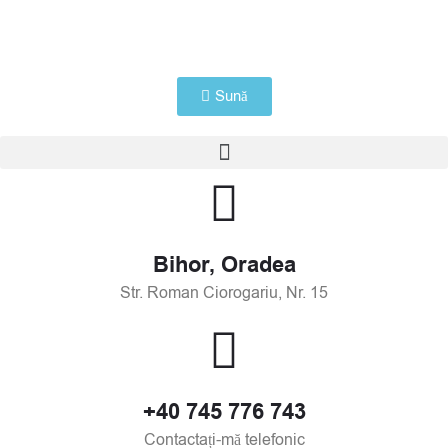
Skip
to
content
Sună
Meniu
Bihor, Oradea
Str. Roman Ciorogariu, Nr. 15
+40 745 776 743
Contactați-mă telefonic