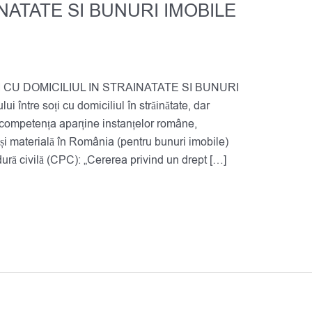
NATATE SI BUNURI IMOBILE
CU DOMICILIUL IN STRAINATATE SI BUNURI
între soți cu domiciliul în străinătate, dar
 competența aparține instanțelor române,
și materială în România (pentru bunuri imobile)
edură civilă (CPC): „Cererea privind un drept […]