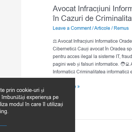
Avocat Infracțiuni Info
în Cazuri de Criminalita
Leave a Comment
/
Articole
/
Remus
⚖️ Avocat Infracțiuni Informatice Orad
Cibernetică Cauți avocat în Oradea spe
pentru acces ilegal la sisteme IT, fra
pagini web și falsuri informatice. 🧑‍
Informatică Criminalitatea informatică es
Read More »
te prin cookie-uri și
a îmbunătăți experiența pe
iza modul în care îl utilizați
ing.