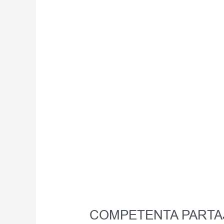
PARTAJ
INTRE
SOTI
CU
DOMICILIUL
IN
STRAINATATE
SI
BUNURI
IMOBILE
IN
ROMANIA
COMPETENTA PARTAJ