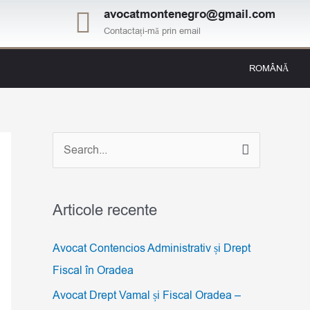
avocatmontenegro@gmail.com
Contactați-mă prin email
ROMÂNĂ
S
e
a
Articole recente
r
c
Avocat Contencios Administrativ și Drept
h
Fiscal în Oradea
f
Avocat Drept Vamal și Fiscal Oradea –
o