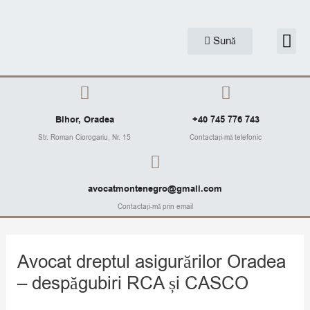
Skip
to
Me
Sună
Articole J
content
Bihor, Oradea
+40 745 776 743
Str. Roman Ciorogariu, Nr. 15
Contactați-mă telefonic
avocatmontenegro@gmail.com
Contactați-mă prin email
Avocat dreptul asigurărilor Oradea
– despăgubiri RCA și CASCO