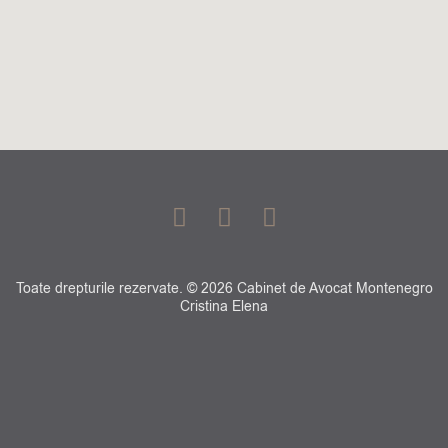
F
G
L
a
o
i
c
o
n
e
g
k
Toate drepturile rezervate. © 2026 Cabinet de Avocat Montenegro
b
l
e
Cristina Elena
o
e
d
o
i
k
n
-
f