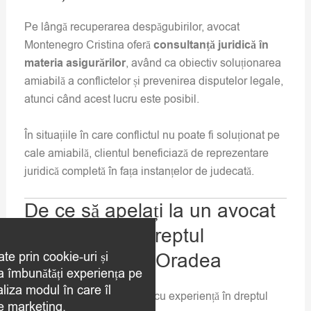
Pe lângă recuperarea despăgubirilor, avocat
Montenegro Cristina oferă
consultanță juridică în
materia asigurărilor
, având ca obiectiv soluționarea
amiabilă a conflictelor și prevenirea disputelor legale,
atunci când acest lucru este posibil.
În situațiile în care conflictul nu poate fi soluționat pe
cale amiabilă, clientul beneficiază de reprezentare
juridică completă în fața instanțelor de judecată.
De ce să apelați la un avocat
specializat în dreptul
asigurărilor din Oradea
ate prin cookie-uri și
 a îmbunătăți experiența pe
aliza modul în care îl
Colaborarea cu un avocat cu experiență în dreptul
de marketing.