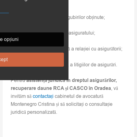
asigurărilor oferă:
maximizarea despăgubirilor obținute;
protecția drepturilor asiguratului;
e opțiuni
gestionarea eficientă a relației cu asigurătorii;
ept
soluționarea corectă a litigiilor de asigurări.
Pentru
asistență juridică în dreptul asigurărilor,
recuperare daune RCA și CASCO în Oradea
, vă
invităm să
contactați
cabinetul de avocatură
Montenegro Cristina și să solicitați o consultație
juridică personalizată.