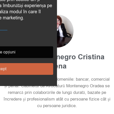
 a îmbunătăți experiența pe
aliza modul în care îl
de marketing.
e opțiuni
Avocat Montenegro Cristina
Elena
ept
Peste 14 ani experiență în domeniile: bancar, comercial
și penal. Cabinetul de Avocatură Montenegro Oradea se
remarcă prin colaborările de lungă durată, bazate pe
încredere şi profesionalism atât cu persoane fizice cât şi
cu persoane juridice.