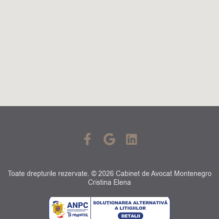
F
G
L
a
o
i
c
o
n
e
g
k
Toate drepturile rezervate. © 2026 Cabinet de Avocat Montenegro
b
l
e
Cristina Elena
o
e
d
o
i