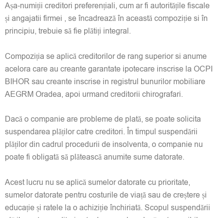
Așa-numiții creditori preferențiali, cum ar fi autoritățile fiscale
și angajatii firmei , se încadrează în această compoziție si în
principiu, trebuie să fie plătiți integral.
Compoziția se aplică creditorilor de rang superior si anume
acelora care au creante garantate ipotecare inscrise la OCPI
BIHOR sau creante inscrise in registrul bunurilor mobiliare
AEGRM Oradea, apoi urmand creditorii chirografari.
Dacă o companie are probleme de plată, se poate solicita
suspendarea plăților catre creditori. În timpul suspendării
plăților din cadrul procedurii de insolventa, o companie nu
poate fi obligată să plătească anumite sume datorate.
Acest lucru nu se aplică sumelor datorate cu prioritate,
sumelor datorate pentru costurile de viață sau de creștere și
educație și ratele la o achiziție închiriată. Scopul suspendării