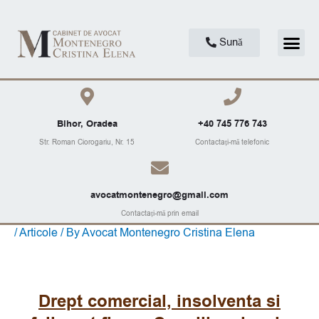
Skip
to
Me
Sună
content
Bihor, Oradea
+40 745 776 743
Str. Roman Ciorogariu, Nr. 15
Contactați-mă telefonic
avocatmontenegro@gmail.com
Contactați-mă prin email
/
Articole
/ By
Avocat Montenegro Cristina Elena
Post
navigation
Drept comercial, insolventa si