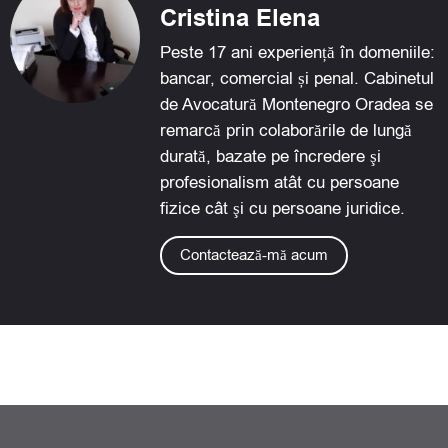
Cristina Elena
o
i
p
k
n
p
Peste 17 ani experiență în domeniile:
bancar, comercial și penal. Cabinetul
de Avocatură Montenegro Oradea se
remarcă prin colaborările de lungă
durată, bazate pe încredere şi
profesionalism atât cu persoane
fizice cât şi cu persoane juridice.
Contactează-mă acum