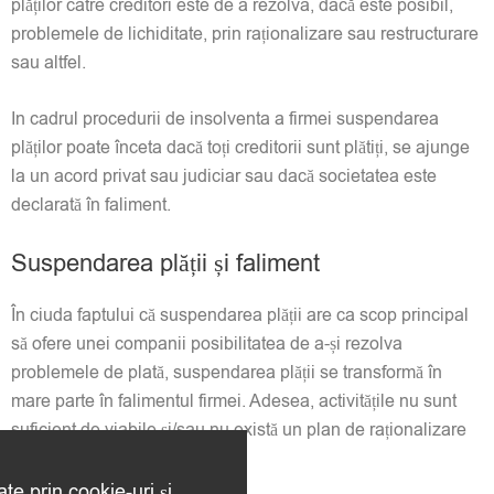
plăților catre creditori este de a rezolva, dacă este posibil,
problemele de lichiditate, prin raționalizare sau restructurare
sau altfel.
In cadrul procedurii de insolventa a firmei suspendarea
plăților poate înceta dacă toți creditorii sunt plătiți, se ajunge
la un acord privat sau judiciar sau dacă societatea este
declarată în faliment.
Suspendarea plății și faliment
În ciuda faptului că suspendarea plății are ca scop principal
să ofere unei companii posibilitatea de a-și rezolva
problemele de plată, suspendarea plății se transformă în
mare parte în falimentul firmei. Adesea, activitățile nu sunt
suficient de viabile și/sau nu există un plan de raționalizare
fezabil.
ate prin cookie-uri și