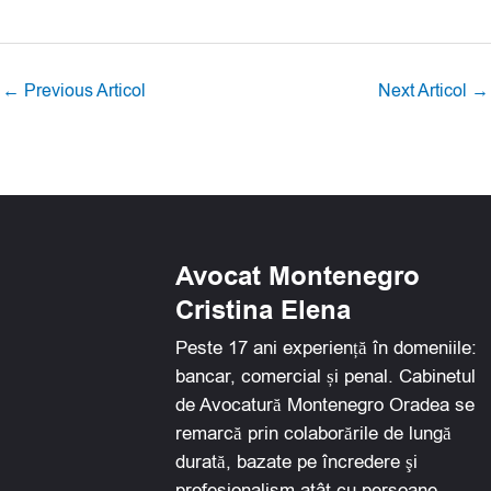
r
r
r
r
e
e
e
e
o
o
o
o
←
Previous Articol
Next Articol
→
n
n
n
n
f
l
w
e
a
i
h
m
c
n
a
a
e
k
t
i
b
e
s
l
Avocat Montenegro
o
d
a
Cristina Elena
o
i
p
k
n
p
Peste 17 ani experiență în domeniile:
bancar, comercial și penal. Cabinetul
de Avocatură Montenegro Oradea se
remarcă prin colaborările de lungă
durată, bazate pe încredere şi
profesionalism atât cu persoane