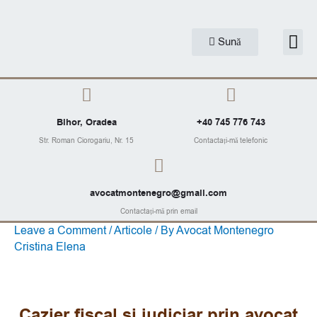
Skip
to
Me
Sună
Articole J
content
Bihor, Oradea
+40 745 776 743
Str. Roman Ciorogariu, Nr. 15
Contactați-mă telefonic
avocatmontenegro@gmail.com
Contactați-mă prin email
Leave a Comment
/
Articole
/ By
Avocat Montenegro
Post
Cristina Elena
navigation
Cazier fiscal si judiciar prin avocat