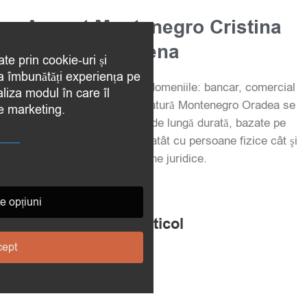
Avocat Montenegro Cristina
Elena
ate prin cookie-uri și
 a îmbunătăți experiența pe
Peste 14 ani experiență în domeniile: bancar, comercial
aliza modul în care îl
și penal. Cabinetul de Avocatură Montenegro Oradea se
de marketing.
remarcă prin colaborările de lungă durată, bazate pe
încredere şi profesionalism atât cu persoane fizice cât şi
cu persoane juridice.
e opțiuni
Împărtășește acest articol
ept
S
S
S
S
h
h
h
h
a
a
a
a