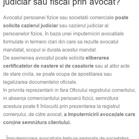
judiciar sau fiscal prin avocat?
Avocatul persoanei fizice sau societatii comerciale
poate
solicita cazierul judiciar
sau cazierul judiciar al
persoanelor fizice, în baza unei imputerniciri avocatiale
formulate in termeni clari din care sa rezulte avocatul
mandatat, scopul si durata acestui mandat.
De asemenea avocatul poate solicita
eliberarea
certificatelor de nastere si de casatorie
sau al altor acte
de stare civila, se poate ocupa de apostilarea sau
legalizarea documentelor oficiale.
In privinta reprezentarii in fara Oficiului registrului comertului,
in absența comerciantului persoană fizică, semnătura
acestuia poate fi înlocuită prin prezentarea la registrul
comerțului, de către avocat,
a împuternicirii avocațiale care
conține semnătura clientului.
Împuternicirea avocatiala trebuie semnata de societatea