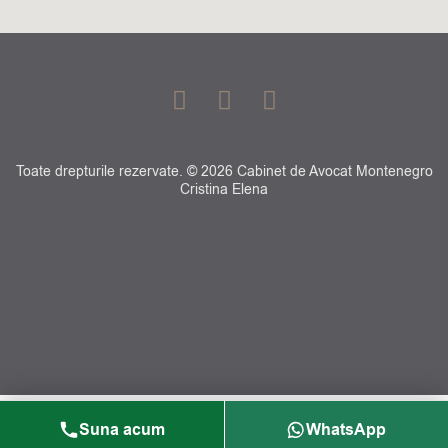
F
G
L
a
o
i
c
o
n
e
g
k
Toate drepturile rezervate. © 2026 Cabinet de Avocat Montenegro
b
l
e
Cristina Elena
o
e
d
o
i
k
n
-
f
Suna acum
WhatsApp